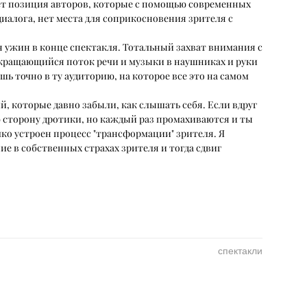
няет позиция авторов, которые с помощью современных
иалога, нет места для соприкосновения зрителя с
я ужин в конце спектакля. Тотальный захват внимания с
екращающийся поток речи и музыки в наушниках и руки
шь точно в ту аудиторию, на которое все это на самом
, которые давно забыли, как слышать себя. Если вдруг
ою сторону дротики, но каждый раз промахиваются и ты
ко устроен процесс "трансформации" зрителя. Я
е в собственных страхах зрителя и тогда сдвиг
спектакли