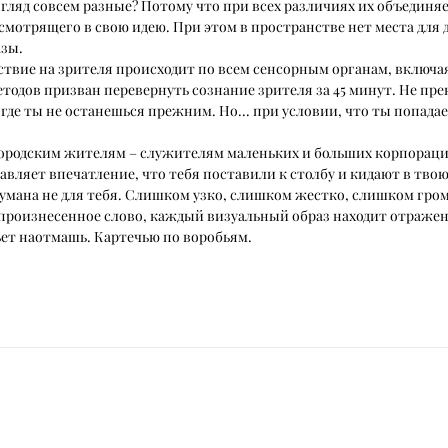
 взгляд совсем разные? Потому что при всех различиях их объеди
мотрящего в свою идею. При этом в пространстве нет места для д
азы.
ствие на зрителя происходит по всем сенсорным органам, включа
тодов призван перевернуть сознание зрителя за 45 минут. Не пр
 где ты не останешься прежним. Но... при условии, что ты попадае
 городским жителям – служителям маленьких и больших корпораций
тавляет впечатление, что тебя поставили к столбу и кидают в тв
думана не для тебя. Слишком узко, слишком жестко, слишком гром
 произнесенное слово, каждый визуальный образ находит отражени
ьет наотмашь. Картечью по воробьям.