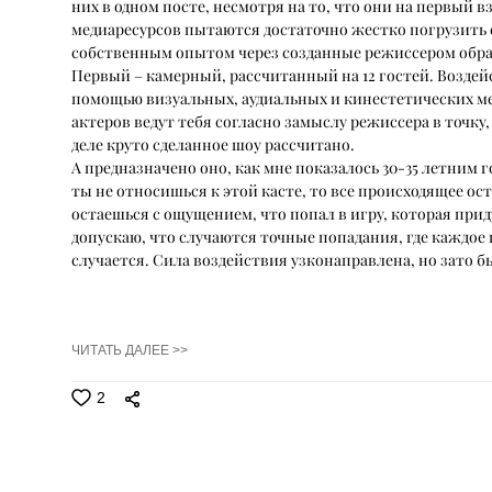
них в одном посте, несмотря на то, что они на первый
медиаресурсов пытаются достаточно жестко погрузить с
собственным опытом через созданные режиссером обр
Первый – камерный, рассчитанный на 12 гостей. Воздей
помощью визуальных, аудиальных и кинестетических ме
актеров ведут тебя согласно замыслу режиссера в точку,
деле круто сделанное шоу рассчитано.
А предназначено оно, как мне показалось 30-35 летним
ты не относишься к этой касте, то все происходящее ос
остаешься с ощущением, что попал в игру, которая при
допускаю, что случаются точные попадания, где каждое
случается. Сила воздействия узконаправлена, но зато б
ЧИТАТЬ ДАЛЕЕ >>
2