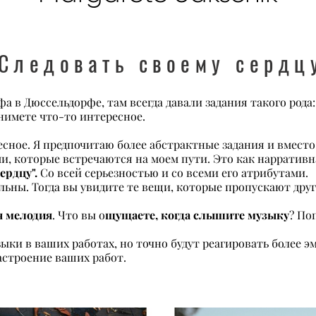
Следовать своему сердц
а в Дюссельдорфе, там всегда давали задания такого рода
снимете что-то интересное.
ное. Я предпочитаю более абстрактные задания и вместо 
и, которые встречаются на моем пути. Это как нарратив
ердцу".
Со всей серьезностью и со всеми его атрибутами.
ьны. Тогда вы увидите те вещи, которые пропускают друг
я мелодия
щущаете, когда слышите музыку
. Что вы о
? По
ыки в ваших работах, но точно будут реагировать более э
астроение ваших работ.