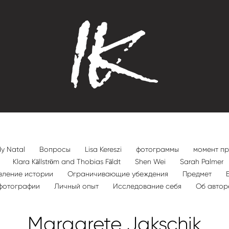
y Natal
Вопросы
Lisa Kereszi
фотограммы
момент п
n
Klara Källström and Thobias Fäldt
Shen Wei
Sarah Palmer
вление истории
Ограничивающие убеждения
Предмет
фотографии
Личный опыт
Исследование себя
Об авто
Margarete Jakschik