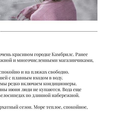
очень красивом городке Камбрилс. Ранее
режной и многочисленными магазинчиками,
 спокойно и на пляжах свободно.
шей с плавным входом в воду.
сте мы редко включаем кондиционеры.
ины июня люди не купаются. Вода еще
а велосипедах по длинной набережной.
рхатный сезон. Море теплое, спокойное,