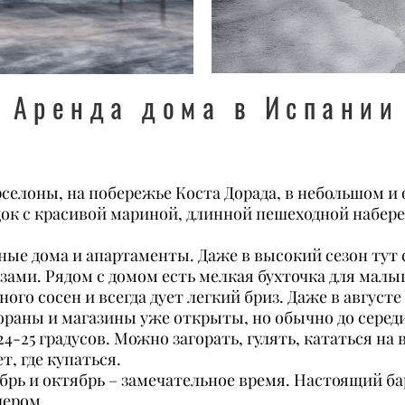
Аренда дома в Испании
селоны, на побережье Коста Дорада, в небольшом и 
док с красивой мариной, длинной пешеходной набе
тные дома и апартаменты. Даже в высокий сезон тут
ами. Рядом с домом есть мелкая бухточка для малы
много сосен и всегда дует легкий бриз. Даже в авгу
тораны и магазины уже открыты, но обычно до серед
24-25 градусов. Можно загорать, гулять, кататься н
т, где купаться.
брь и октябрь – замечательное время. Настоящий ба
чером.