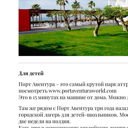
Для детей
Порт Авентура – это самый крутой парк аттр
посмотреть
www.portaventuraworld.com
Это в 15 минутах на машине от дома. Можно 
Там же рядом с Порт Авентура три года на
городской лагерь для детей-школьников. Мое
две недели на полдня.
Есть еще в окрестностях английские лагери 