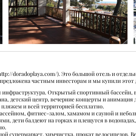
http://doradoplaya.com/
)
. Это большой отель и отдель
 предложена частным инвесторам и мы купили этот 
ая инфраструктура. Открытый спортивный бассейн, 
на, детский центр, вечерние концерты и анимация д
, пляжем и всей территорией бесплатно.
ассейном, фитнес-залом, хамамом и сауной и небол
ми, дети балдеют на горках и плещутся в водопадах,
но.
шой супермаркет, химчистка, прокат велосипедов. Ве