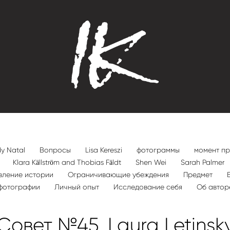
y Natal
Вопросы
Lisa Kereszi
фотограммы
момент п
n
Klara Källström and Thobias Fäldt
Shen Wei
Sarah Palmer
вление истории
Ограничивающие убеждения
Предмет
фотографии
Личный опыт
Исследование себя
Об авто
Совет №45. Laura Letinsk